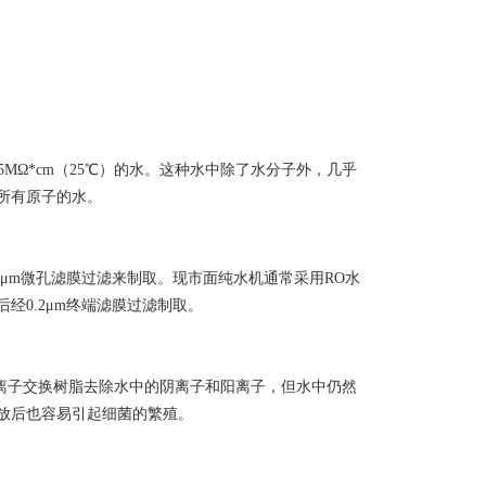
5MΩ*cm（25℃）的水。这种水中除了水分子外，几乎
所有原子的水。
2μm微孔滤膜过滤来制取。现市面纯水机通常采用RO水
经0.2μm终端滤膜过滤制取。
用离子交换树脂去除水中的阴离子和阳离子，但水中仍然
放后也容易引起细菌的繁殖。