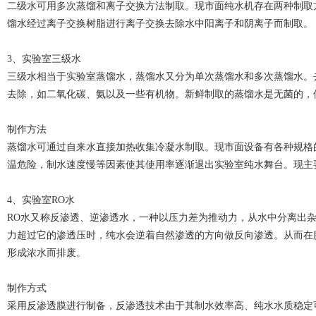
二级水可用多次蒸馏和离子交换方法制取。现市面纯水机存在两种制取方式
馏水经过离子交换树脂进行离子交换去除水中阳离子和阴离子而制取。
3、实验室三级水
三级水相当于实验室蒸馏水，蒸馏水又分为单次蒸馏水和多次蒸馏水。
去除，如二氧化碳、氨以及一些有机物。新鲜制取的蒸馏水是无菌的，
制作方法
蒸馏水可通过自来水直接加热收集冷凝水制取。现市面设备有各种规格
温危险，制水速度慢等因素使其使用率逐渐退出实验室纯水舞台。现主
4、实验室RO水
RO水又称反渗透、逆渗透水，一种以压力差为推动力，从水中分离出
力超过它的渗透压时，纯水会逆着自然渗透的方向做反向渗透。从而在
形成浓水而排废。
制作方式
采用反渗透膜进行制备，反渗透技术由于其制水效率高、纯水水质稳定