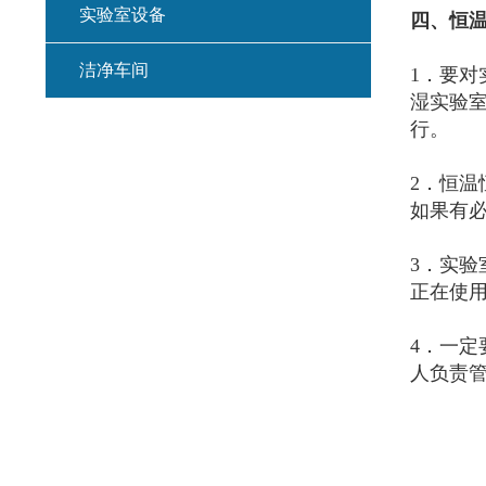
实验室设备
四
、恒
洁净车间
1．要
湿实验
行。
2．恒
如果有
3．实
正在使
4．一
人负责