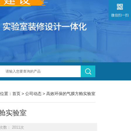
微信扫一扫
位置：
首页
>
公司动态
> 高效环保的气膜方舱实验室
舱实验室
次数： 2011次