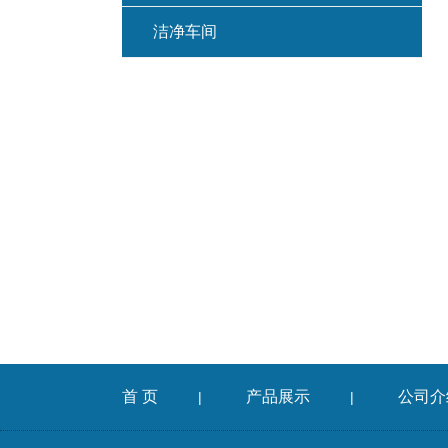
洁净车间
首 页
产品展示
公司介
|
|