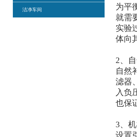
为平
洁净车间
就需
实验
体向
2、
自
自然
滤器
入负
也保
3、
机
设置