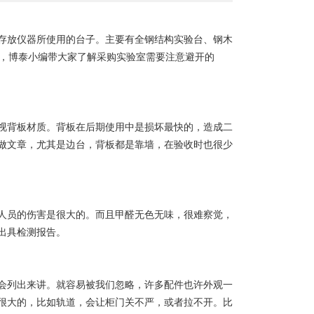
存放仪器所使用的台子。主要有全钢结构实验台、钢木
，博泰小编带大家了解采购实验室需要注意避开的
视背板材质。
背板在
后期使用中
是
损坏最快
的
，造成二
做文章，尤其是边台，背板都是靠墙，在验收时也很少
人员的伤害是很大的。而且甲醛无色无味，很难察觉，
出具检测报告。
会列出来讲。就容易被我们忽略，许多配件也许外观一
很大的，比如轨道，会让柜门关不严，或者拉不开。比